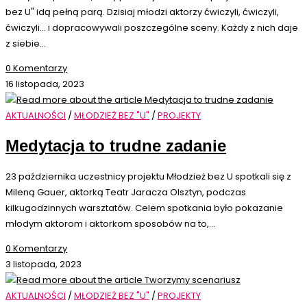
bez U" idą pełną parą. Dzisiaj młodzi aktorzy ćwiczyli, ćwiczyli,
ćwiczyli... i dopracowywali poszczególne sceny. Każdy z nich daje
z siebie…
0 Komentarzy
16 listopada, 2023
AKTUALNOŚCI
/
MŁODZIEŻ BEZ "U"
/
PROJEKTY
Medytacja to trudne zadanie
23 października uczestnicy projektu Młodzież bez U spotkali się z
Mileną Gauer, aktorką Teatr Jaracza Olsztyn, podczas
kilkugodzinnych warsztatów. Celem spotkania było pokazanie
młodym aktorom i aktorkom sposobów na to,…
0 Komentarzy
3 listopada, 2023
AKTUALNOŚCI
/
MŁODZIEŻ BEZ "U"
/
PROJEKTY