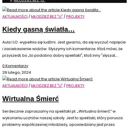
MŁODZIEŻ BEZ „U”
AKTUALNOŚCI
/
MŁODZIEŻ BEZ "U"
/
PROJEKTY
Kiedy gasną światła…
Aula I LO wypełnia się ludźmi. Jest gwarno, da się wyczuć napięcie
i zaciekawienie widzów. Słyszymy ich komentarze. Ktoś mówi, że
przyszedł, bo „to podobno dobry spektakl", ktoś inny "słyszał,…
0 Komentarzy
29 lutego, 2024
AKTUALNOŚCI
/
MŁODZIEŻ BEZ "U"
/
PROJEKTY
Wirtualna Śmierć
Serdecznie zapraszamy na spektakl pt. „Wirtualna śmierć” w
wykonaniu uczniów naszej szkoły. Jest to spektakl, który porusza
problemy współczesnej młodzieży, opowiedziany jest przez