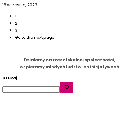
18 września, 2023
1
2
3
Go to the next page
Działamy na rzecz lokalnej społeczności,
wspieramy młodych ludzi w ich inicjatywach
Szukaj