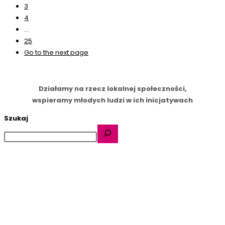
3
4
…
25
Go to the next page
Działamy na rzecz lokalnej społeczności,
wspieramy młodych ludzi w ich inicjatywach
Szukaj