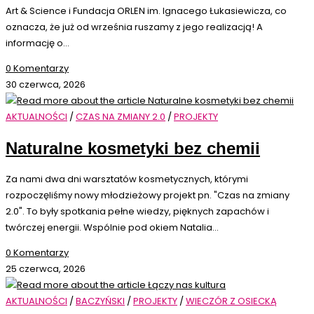
Art & Science i Fundacja ORLEN im. Ignacego Łukasiewicza, co
oznacza, że już od września ruszamy z jego realizacją! A
informację o…
0 Komentarzy
30 czerwca, 2026
AKTUALNOŚCI
/
CZAS NA ZMIANY 2.0
/
PROJEKTY
Naturalne kosmetyki bez chemii
Za nami dwa dni warsztatów kosmetycznych, którymi
rozpoczęliśmy nowy młodzieżowy projekt pn. "Czas na zmiany
2.0". To były spotkania pełne wiedzy, pięknych zapachów i
twórczej energii. Wspólnie pod okiem Natalia…
0 Komentarzy
25 czerwca, 2026
AKTUALNOŚCI
/
BACZYŃSKI
/
PROJEKTY
/
WIECZÓR Z OSIECKĄ