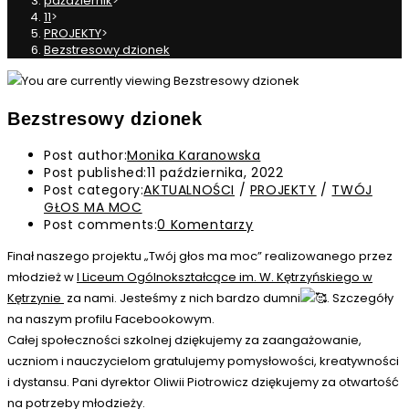
październik
>
11
>
PROJEKTY
>
Bezstresowy dzionek
Bezstresowy dzionek
Post author:
Monika Karanowska
Post published:
11 października, 2022
Post category:
AKTUALNOŚCI
/
PROJEKTY
/
TWÓJ
GŁOS MA MOC
Post comments:
0 Komentarzy
Finał naszego projektu „Twój głos ma moc” realizowanego przez
młodzież w
I Liceum Ogólnokształcące im. W. Kętrzyńskiego w
Kętrzynie
za nami. Jesteśmy z nich bardzo dumni
. Szczegóły
na naszym profilu Facebookowym.
Całej społeczności szkolnej dziękujemy za zaangażowanie,
uczniom i nauczycielom gratulujemy pomysłowości, kreatywności
i dystansu. Pani dyrektor Oliwii Piotrowicz dziękujemy za otwartość
na potrzeby młodzieży.